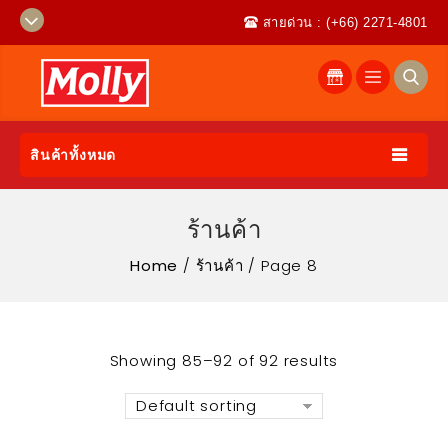
สายด่วน : (+66) 2271-4801
สินค้าทั้งหมด
ร้านค้า
Home
/
ร้านค้า
/
Page 8
Showing 85–92 of 92 results
Default sorting