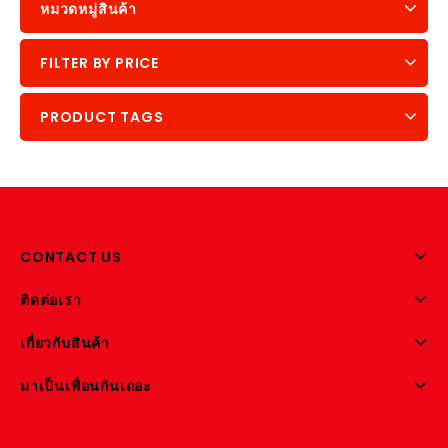
หมวดหมู่สินค้า
FILTER BY PRICE
PRODUCT TAGS
CONTACT US
ติดต่อเรา
เกี่ยวกับสินค้า
มาเป็นเพื่อนกันเถอะ