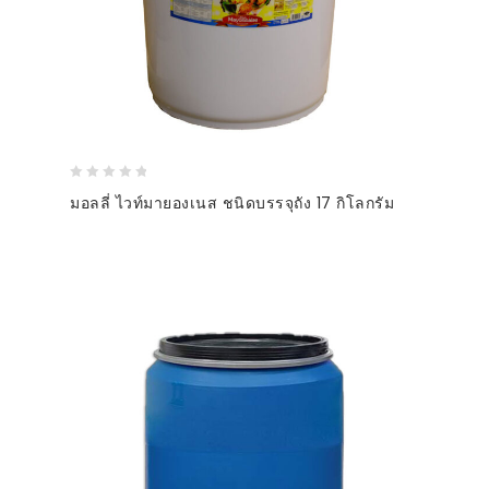
0
มอลลี่ ไวท์มายองเนส ชนิดบรรจุถัง 17 กิโลกรัม
out
of
5
Add to
wishlist