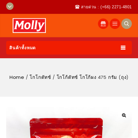
สายด่วน : (+66) 2271-4801
สินค้าทั้งหมด
Home
/
โกโกดัทซ์
/
โกโก้ดัทซ์ โกโก้ผง 475 กรัม (ถุง)
🔍