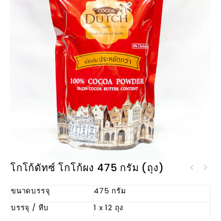
โกโก้ดัทซ์ โกโก้ผง 475 กรัม (ถุง)
น้ำเชื่อมเข้มข้น Original
ขนาดบรรจุ
475 กรัม
Fructose Syrub
บรรจุ / หีบ
1 x 12 ถุง