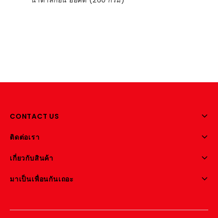
น้ำตาลก้อน ออคิด (260 กรัม)
out
of
5
Add to
wishlist
CONTACT US
ติดต่อเรา
เกี่ยวกับสินค้า
มาเป็นเพื่อนกันเถอะ