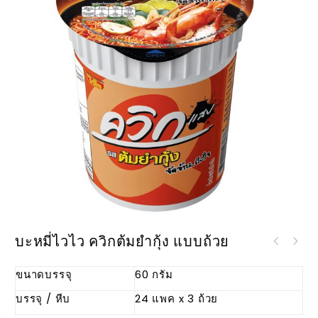
บะหมี่ไวไว ควิกต้มยำกุ้ง แบบถ้วย
บะหมี่ไวไว ควิกต้มยำพริกเผา แบบ
ขนาดบรรจุ
60 กรัม
ถ้วย
บรรจุ / หีบ
24 แพค x 3 ถ้วย